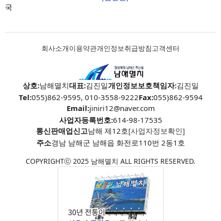
국
회사소개
이용약관
개인정보취급방침
고객센터
상호:
남해멸치
대표:
김진일
개인정보보호책임자:
김진일
Tel:
055)862-9595, 010-3558-9222
Fax:
055)862-9594
Email:
jiniri12@naver.com
사업자등록번호:
614-98-17535
통신판매업신고
남해 제12호
[사업자정보확인]
주소
경남 남해군 남해읍 화전로110번 2동1호
COPYRIGHTⓒ 2025 남해멸치 ALL RIGHTS RESERVED.