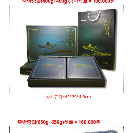
죽방중멸(400g+400g)금박세트 = 100,000원
상자규격=42*29*4.5cm
죽방중멸(650g+650g)셋트 = 160,000원