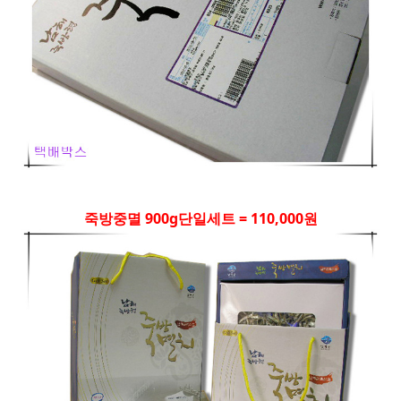
죽방중멸 900g단일세트 = 110,000원