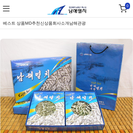
0
베스트 상품
MD추천
신상품
회사소개
남해관광