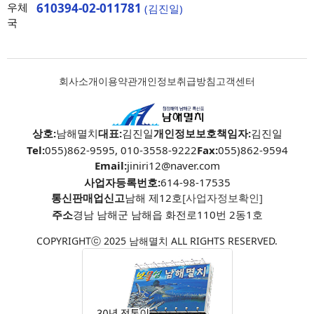
우체
610394-02-011781
(김진일)
국
회사소개
이용약관
개인정보취급방침
고객센터
상호:
남해멸치
대표:
김진일
개인정보보호책임자:
김진일
Tel:
055)862-9595, 010-3558-9222
Fax:
055)862-9594
Email:
jiniri12@naver.com
사업자등록번호:
614-98-17535
통신판매업신고
남해 제12호
[사업자정보확인]
주소
경남 남해군 남해읍 화전로110번 2동1호
COPYRIGHTⓒ 2025 남해멸치 ALL RIGHTS RESERVED.