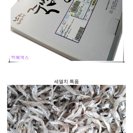
세멸치 특품