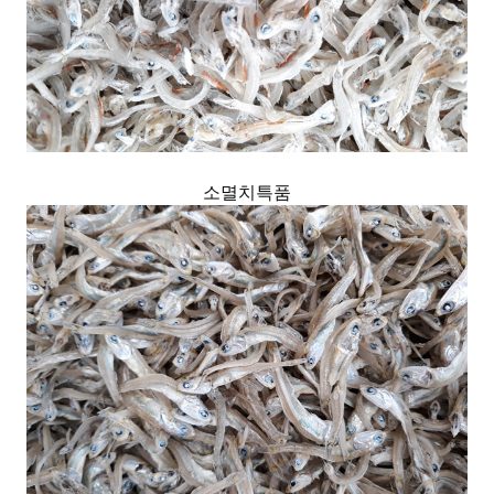
소멸치특품