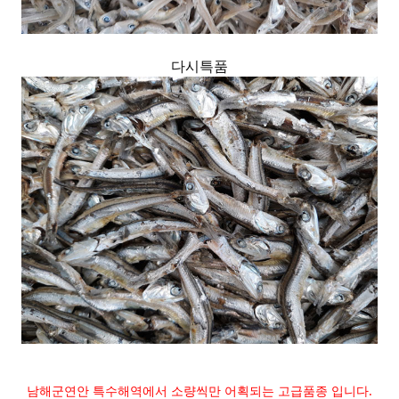
다시특품
남해군연안 특수해역에서 소량씩만 어획되는 고급품종 입니다.