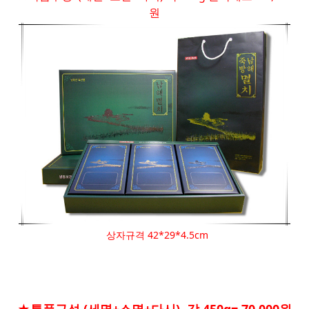
원
상자규격 42*29*4.5cm
★특품구성 (세멸+소멸+다시) 각 450g= 70,000원