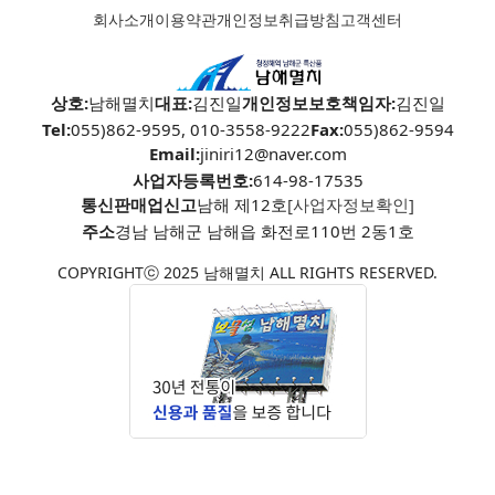
회사소개
이용약관
개인정보취급방침
고객센터
상호:
남해멸치
대표:
김진일
개인정보보호책임자:
김진일
Tel:
055)862-9595, 010-3558-9222
Fax:
055)862-9594
Email:
jiniri12@naver.com
사업자등록번호:
614-98-17535
통신판매업신고
남해 제12호
[사업자정보확인]
주소
경남 남해군 남해읍 화전로110번 2동1호
COPYRIGHTⓒ 2025 남해멸치 ALL RIGHTS RESERVED.