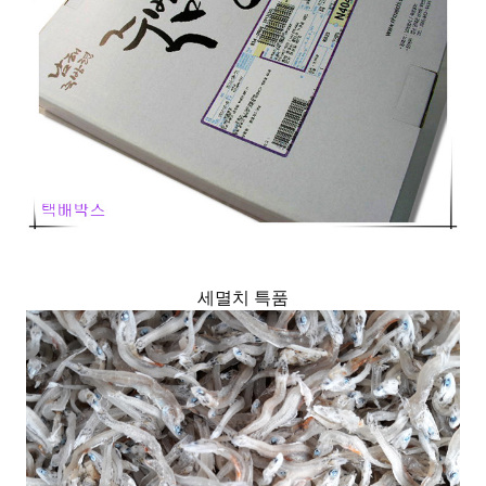
세멸치 특품