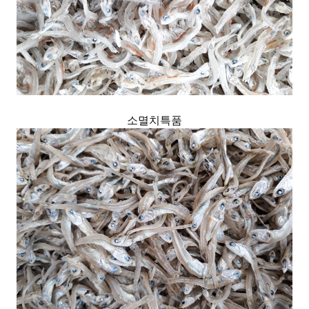
소멸치특품