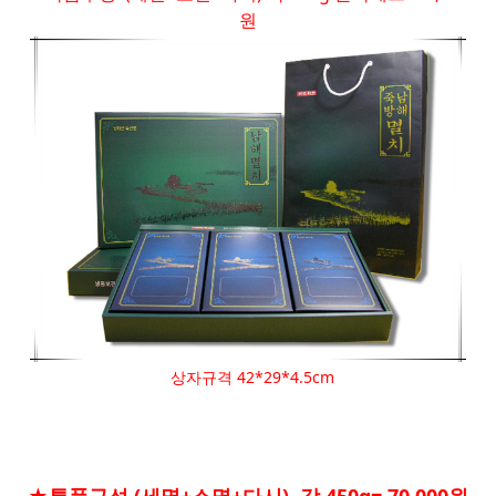
원
상자규격 42*29*4.5cm
★특품구성 (세멸+소멸+다시) 각 450g= 70,000원