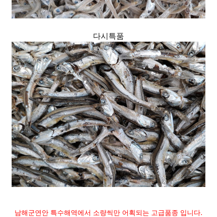
다시특품
남해군연안 특수해역에서 소량씩만 어획되는 고급품종 입니다.