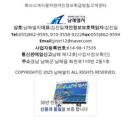
회사소개
이용약관
개인정보취급방침
고객센터
상호:
남해멸치
대표:
김진일
개인정보보호책임자:
김진일
Tel:
055)862-9595, 010-3558-9222
Fax:
055)862-9594
Email:
jiniri12@naver.com
사업자등록번호:
614-98-17535
통신판매업신고
남해 제12호
[사업자정보확인]
주소
경남 남해군 남해읍 화전로110번 2동1호
COPYRIGHTⓒ 2025 남해멸치 ALL RIGHTS RESERVED.