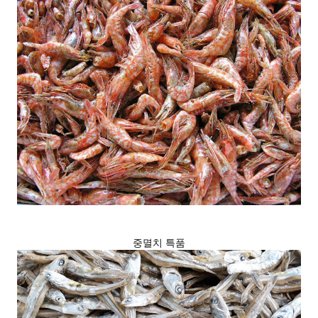
중멸치 특품