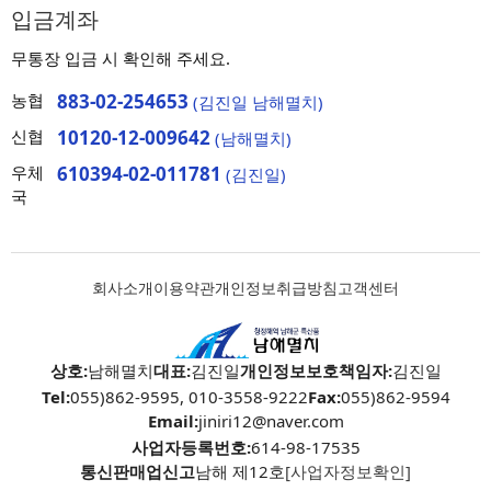
입금계좌
무통장 입금 시 확인해 주세요.
농협
883-02-254653
(김진일 남해멸치)
신협
10120-12-009642
(남해멸치)
우체
610394-02-011781
(김진일)
국
회사소개
이용약관
개인정보취급방침
고객센터
상호:
남해멸치
대표:
김진일
개인정보보호책임자:
김진일
Tel:
055)862-9595, 010-3558-9222
Fax:
055)862-9594
Email:
jiniri12@naver.com
사업자등록번호:
614-98-17535
통신판매업신고
남해 제12호
[사업자정보확인]