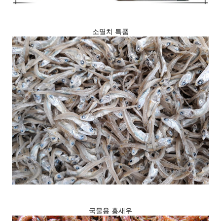
소멸치 특품
국물용 홍새우