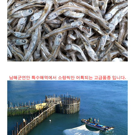
남해군연안 특수해역에서 소량씩만 어획되는 고급품종 입니다.