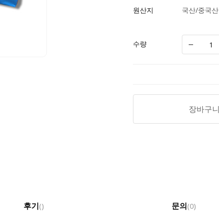
원산지
국산/중국산
수량
장바구
후기
문의
(
)
(0)