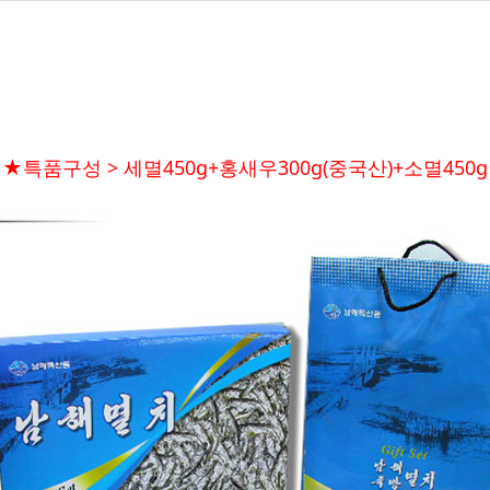
★특품구성 > 세멸450g+홍새우300g(중국산)+소멸450g