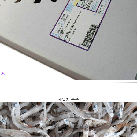
세멸치 특품