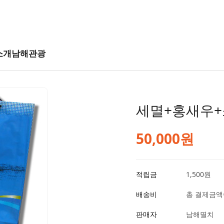
소개
남해관광
세멸+홍새우
50,000
원
적립금
1,500원
배송비
총 결제금액이
판매자
남해멸치