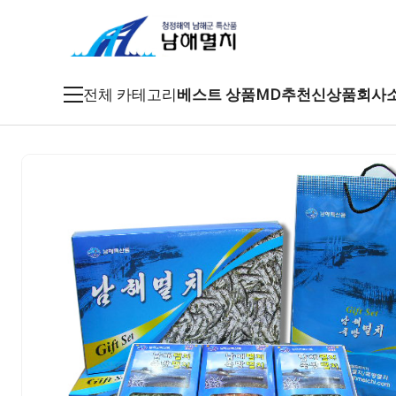
전체 카테고리
베스트 상품
MD추천
신상품
회사
죽방멸치
특품멸치
남해멸치
특산건어물
남해특산품