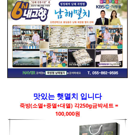
맛있는 햇멸치 입니다
죽방(소멸+중멸+대멸) 각250g금박세트 =
100,000원