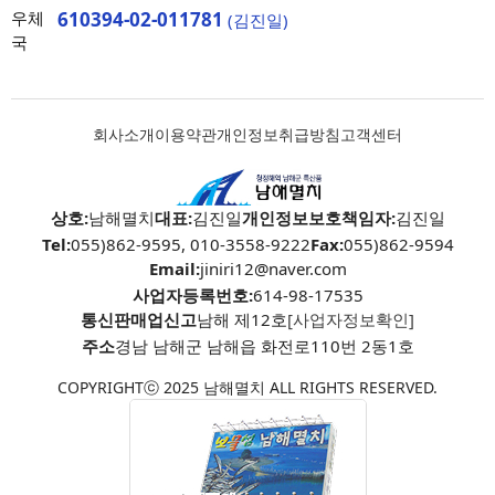
우체
610394-02-011781
(김진일)
국
회사소개
이용약관
개인정보취급방침
고객센터
상호:
남해멸치
대표:
김진일
개인정보보호책임자:
김진일
Tel:
055)862-9595, 010-3558-9222
Fax:
055)862-9594
Email:
jiniri12@naver.com
사업자등록번호:
614-98-17535
통신판매업신고
남해 제12호
[사업자정보확인]
주소
경남 남해군 남해읍 화전로110번 2동1호
COPYRIGHTⓒ 2025 남해멸치 ALL RIGHTS RESERVED.