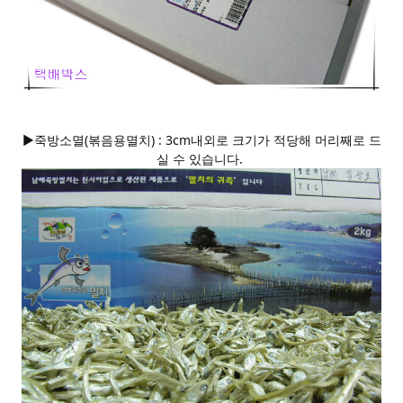
▶죽방소멸(볶음용멸치) : 3cm내외로 크기가 적당해 머리째로 드
실 수 있습니다.