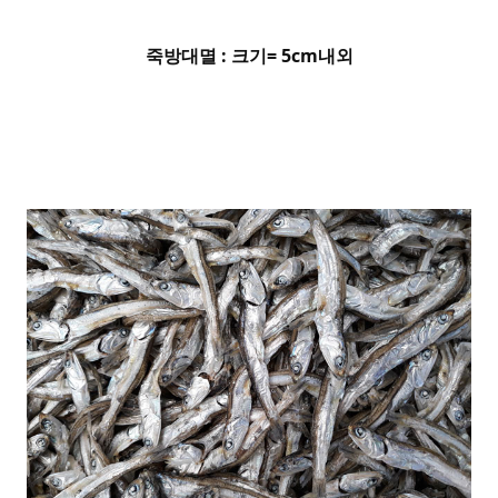
죽방대멸 : 크기= 5cm내외