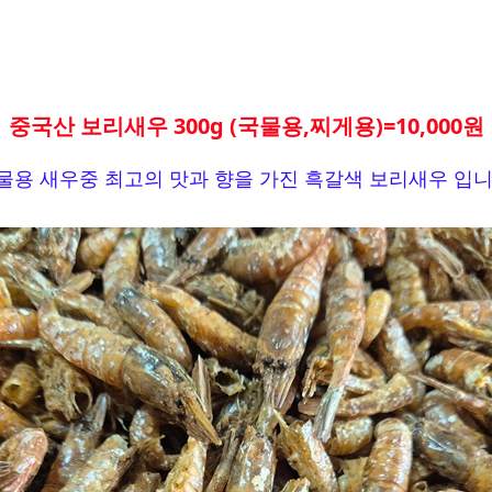
중국산 보리새우 300g (국물용,찌게용)=10,000원
물용 새우중 최고의 맛과 향을 가진 흑갈색 보리새우 입