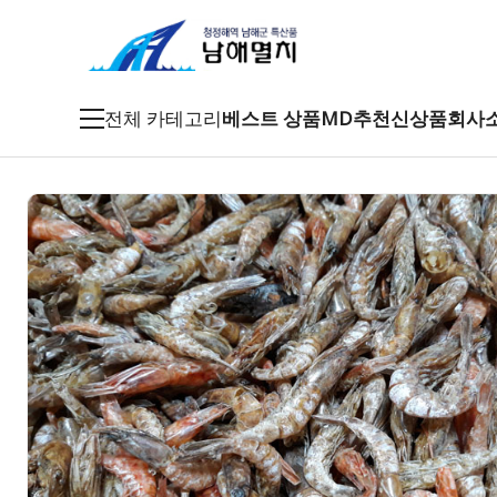
전체 카테고리
베스트 상품
MD추천
신상품
회사
죽방멸치
특품멸치
남해멸치
특산건어물
남해특산품