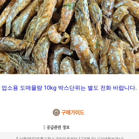
업소용 도매물량 10kg 박스단위는 별도 전화 바랍니다.
* 상품(멸치)유통기한 = 구입일로부터 12개월 입니다(냉동보관시)