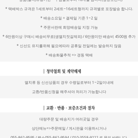
* 택배박스 규격은 1세트부터 2세트~16세트형까지 규격별로 포장발송 합니다.
* 배송소요일 = 결제일 기준 1~2 일
* 주문서란에 희망배송일 지정 가능
* 6만원이상 구매시 배송비무료(생멸치젓갈제외) / 6만원미만 배송비 4500원 추가
* 신선도 유지를위해 필요에따라 공휴일 전일에는 발송하지 않음
* 배송화물추적 => 경동 택배
멸치류 등 신선상품의 경우 수령일로부터 1~2일이내에
교환/반품신청을 해주셔야 처리가 가능합니다
대량주문 및 배송지가 여러곳일 경우
상단메뉴=>주문메일 / 게시판을 이용하시거나
055-862-9595 / 팩스055-862-9594 / 010-3558-9222 로 문의 바랍니다.