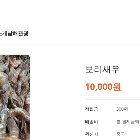
소개
남해관광
보리새우
10,000
원
적립금
300원
배송비
총 결제금액이
원산지
중국