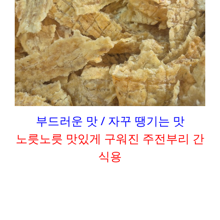
부드러운 맛 / 자꾸 땡기는 맛
노릇노릇 맛있게 구워진 주전부리 간
식용