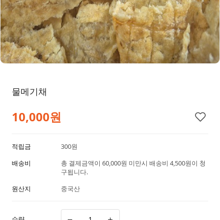
물메기채
10,000
원
적립금
300원
배송비
총 결제금액이 60,000원 미만시 배송비 4,500원이 청
구됩니다.
원산지
중국산
수량