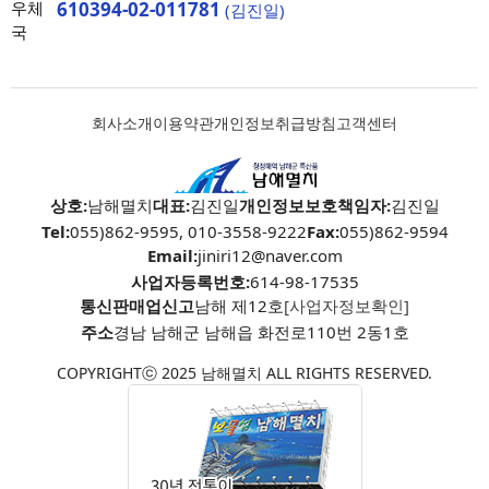
우체
610394-02-011781
(김진일)
국
회사소개
이용약관
개인정보취급방침
고객센터
상호:
남해멸치
대표:
김진일
개인정보보호책임자:
김진일
Tel:
055)862-9595, 010-3558-9222
Fax:
055)862-9594
Email:
jiniri12@naver.com
사업자등록번호:
614-98-17535
통신판매업신고
남해 제12호
[사업자정보확인]
주소
경남 남해군 남해읍 화전로110번 2동1호
COPYRIGHTⓒ 2025 남해멸치 ALL RIGHTS RESERVED.