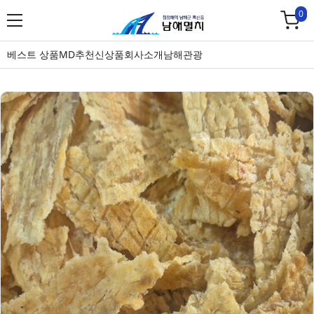
0
베스트 상품
MD추천
신상품
회사소개
남해관광