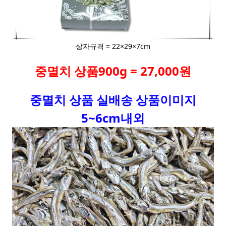
상자규격 = 22×29×7cm
중멸치 상품900g = 27,000원
중멸치 상품 실배송 상품이미지
5~6cm내외