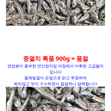
중멸치 특품 900g = 품절
영양분이 풍부한 연안정치망 어장에서 어획한 고급멸치
입니다
몸체빛깔이 은빛으로 맑고 투명하며
짜지않고 맛이 구수하면서 깔끔하니 담백합니다