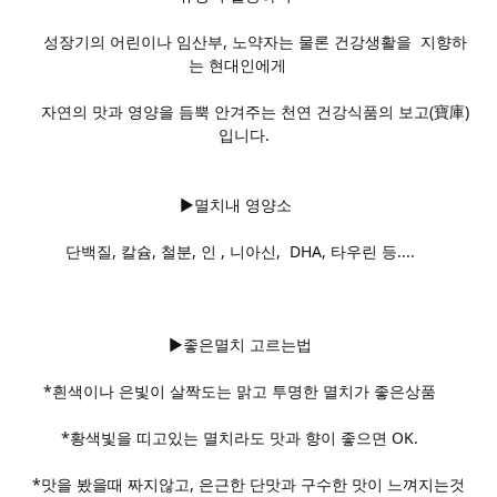
성장기의 어린이나 임산부, 노약자는 물론 건강생활을 지향하
는 현대인에게
자연의 맛과 영양을 듬뿍 안겨주는 천연 건강식품의 보고(寶庫)
입니다.
▶멸치내 영양소
단백질, 칼슘, 철분, 인 , 니아신, DHA, 타우린 등....
▶좋은멸치 고르는법
*흰색이나 은빛이 살짝도는 맑고 투명한 멸치가 좋은상품
*황색빛을 띠고있는 멸치라도 맛과 향이 좋으면 OK.
*맛을 봤을때 짜지않고, 은근한 단맛과 구수한 맛이 느껴지는것