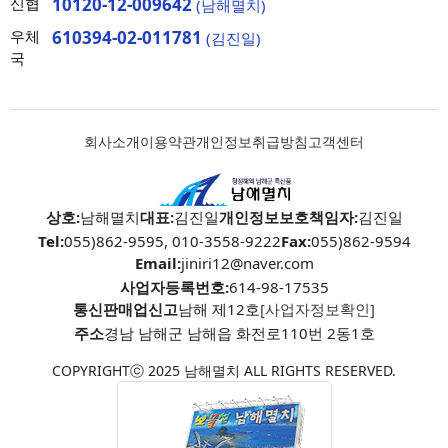
신협
10120-12-009642
(남해멸치)
우체
610394-02-011781
(김진일)
국
회사소개
이용약관
개인정보취급방침
고객센터
상호:
남해멸치
대표:
김진일
개인정보보호책임자:
김진일
Tel:
055)862-9595, 010-3558-9222
Fax:
055)862-9594
Email:
jiniri12@naver.com
사업자등록번호:
614-98-17535
통신판매업신고
남해 제12호
[사업자정보확인]
주소
경남 남해군 남해읍 화전로110번 2동1호
COPYRIGHTⓒ 2025 남해멸치 ALL RIGHTS RESERVED.