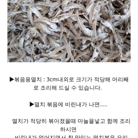
▶볶음용멸치 : 3cm내외로 크기가 적당해 머리째
로 조리해 드실 수 있습니다.
▶멸치 볶음에 비린내가 나면.....
멸치가 적당히 볶아졌을때 마늘을넣고 함께 조리
하시면
비린내가 없어지면서 참 맛있는 멸치볶음 요리