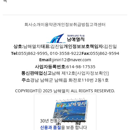
국
회사소개
이용약관
개인정보취급방침
고객센터
상호:
남해멸치
대표:
김진일
개인정보보호책임자:
김진일
Tel:
055)862-9595, 010-3558-9222
Fax:
055)862-9594
Email:
jiniri12@naver.com
사업자등록번호:
614-98-17535
통신판매업신고
남해 제12호
[사업자정보확인]
주소
경남 남해군 남해읍 화전로110번 2동1호
COPYRIGHTⓒ 2025 남해멸치 ALL RIGHTS RESERVED.