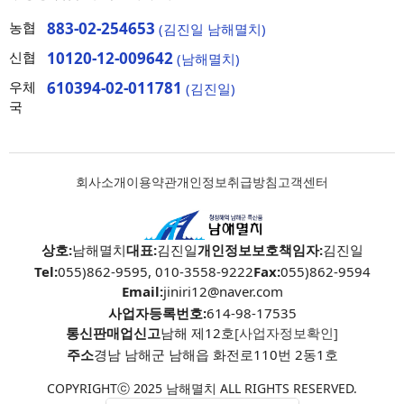
농협
883-02-254653
(김진일 남해멸치)
신협
10120-12-009642
(남해멸치)
우체
610394-02-011781
(김진일)
국
회사소개
이용약관
개인정보취급방침
고객센터
상호:
남해멸치
대표:
김진일
개인정보보호책임자:
김진일
Tel:
055)862-9595, 010-3558-9222
Fax:
055)862-9594
Email:
jiniri12@naver.com
사업자등록번호:
614-98-17535
통신판매업신고
남해 제12호
[사업자정보확인]
주소
경남 남해군 남해읍 화전로110번 2동1호
COPYRIGHTⓒ 2025 남해멸치 ALL RIGHTS RESERVED.