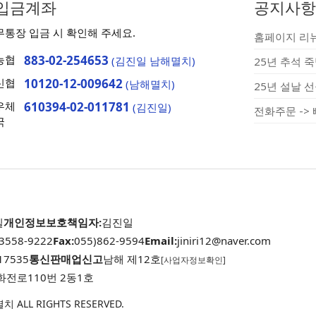
입금계좌
공지사항
무통장 입금 시 확인해 주세요.
홈페이지 리뉴얼
농협
883-02-254653
(김진일 남해멸치)
25년 추석 
신협
10120-12-009642
(남해멸치)
우체
610394-02-011781
(김진일)
전화주문 ->
국
일
개인정보보호책임자:
김진일
-3558-9222
Fax:
055)862-9594
Email:
jiniri12@naver.com
17535
통신판매업신고
남해 제12호
[사업자정보확인]
화전로110번 2동1호
 ALL RIGHTS RESERVED.