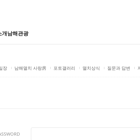
소개
남해관광
일장
남해멸치 사랑房
포토갤러리
멸치상식
질문과 답변
ASSWORD