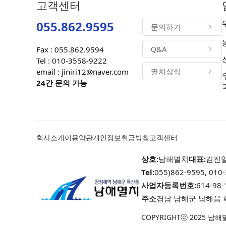
고객센터
055.862.9595
문의하기
Q&A
Fax : 055.862.9594
Tel : 010-3558-9222
멸치상식
email : jiniri12@naver.com
24간 문의 가능
회사소개
이용약관
개인정보취급방침
고객센터
상호:
남해멸치
대표:
김진
Tel:
055)862-9595, 010
사업자등록번호:
614-98-
주소
경남 남해군 남해읍 
COPYRIGHTⓒ 2025 남해멸치