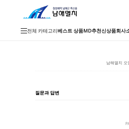
전체 카테고리
베스트 상품
MD추천
신상품
회사
죽방멸치
남해멸치 오
특품멸치
남해멸치
특산건어물
질문과 답변
남해특산품
P