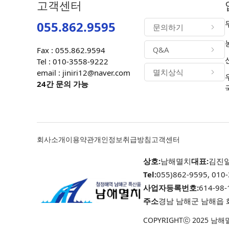
고객센터
055.862.9595
문의하기
Q&A
Fax : 055.862.9594
Tel : 010-3558-9222
멸치상식
email : jiniri12@naver.com
24간 문의 가능
회사소개
이용약관
개인정보취급방침
고객센터
상호:
남해멸치
대표:
김진
Tel:
055)862-9595, 010
사업자등록번호:
614-98-
주소
경남 남해군 남해읍 
COPYRIGHTⓒ 2025 남해멸치