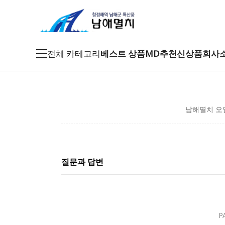
전체 카테고리
베스트 상품
MD추천
신상품
회사
죽방멸치
남해멸치 오
특품멸치
남해멸치
특산건어물
질문과 답변
남해특산품
P