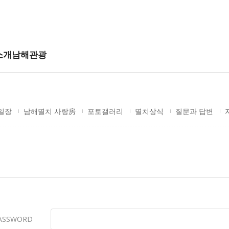
소개
남해관광
일장
남해멸치 사랑房
포토갤러리
멸치상식
질문과 답변
ASSWORD