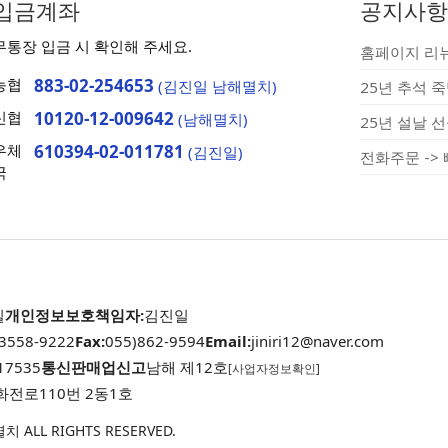
입금계좌
공지사항
무통장 입금 시 확인해 주세요.
홈페이지 리뉴얼
농협
883-02-254653
(김진일 남해멸치)
25년 추석 
신협
10120-12-009642
(남해멸치)
우체
610394-02-011781
(김진일)
전화주문 ->
국
일
개인정보보호책임자:
김진일
-3558-9222
Fax:
055)862-9594
Email:
jiniri12@naver.com
17535
통신판매업신고
남해 제12호
[사업자정보확인]
화전로110번 2동1호
 ALL RIGHTS RESERVED.