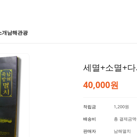
소개
남해관광
세멸+소멸+다
40,000원
적립금
1,200원
배송비
총 결제금액이
판매자
남해멸치