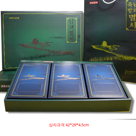
상자규격 42*29*4.5cm