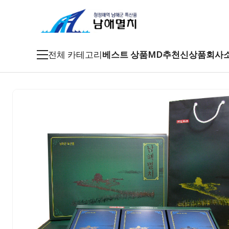
전체 카테고리
베스트 상품
MD추천
신상품
회사
죽방멸치
특품멸치
남해멸치
특산건어물
남해특산품