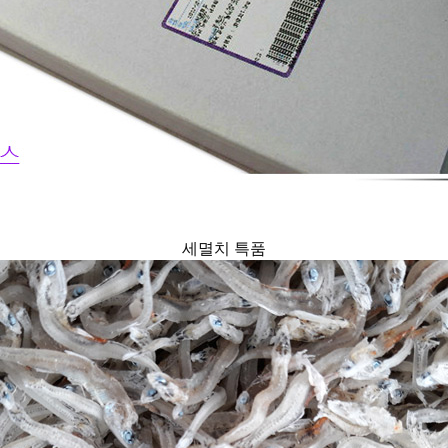
세멸치 특품