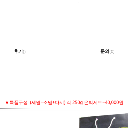
후기
문의
(
)
(0)
★특품구성 (세멸+소멸+다시) 각 250g 은박세트=40,000원