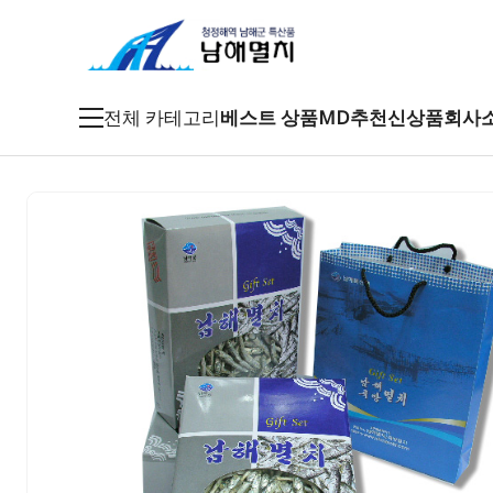
전체 카테고리
베스트 상품
MD추천
신상품
회사
죽방멸치
특품멸치
남해멸치
특산건어물
남해특산품