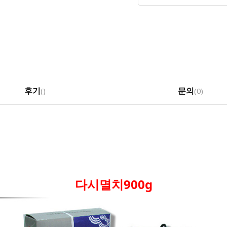
후기
문의
(
)
(0)
다시멸치900g