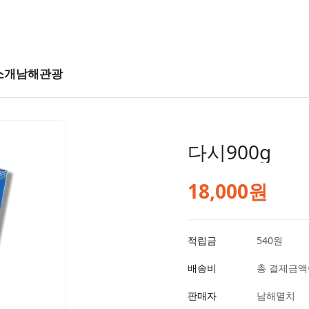
소개
남해관광
다시900g
18,000원
적립금
540원
배송비
총 결제금액이
판매자
남해멸치