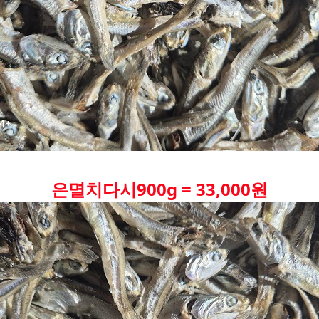
은멸치다시900g = 33,000원