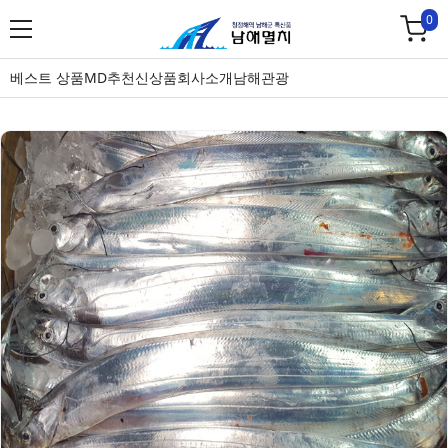
0
베스트 상품
MD추천
신상품
회사소개
남해관광