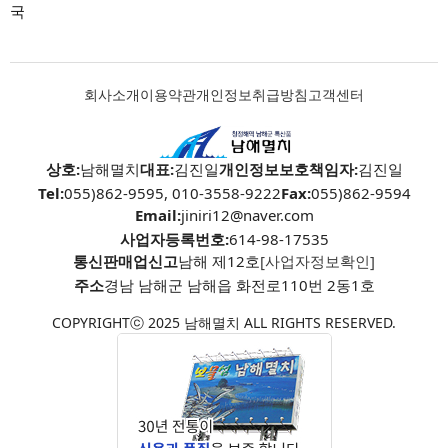
국
회사소개
이용약관
개인정보취급방침
고객센터
상호:
남해멸치
대표:
김진일
개인정보보호책임자:
김진일
Tel:
055)862-9595, 010-3558-9222
Fax:
055)862-9594
Email:
jiniri12@naver.com
사업자등록번호:
614-98-17535
통신판매업신고
남해 제12호
[사업자정보확인]
주소
경남 남해군 남해읍 화전로110번 2동1호
COPYRIGHTⓒ 2025 남해멸치 ALL RIGHTS RESERVED.