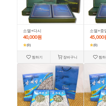
소멸+다시
소멸+중
40,000원
45,000
(0)
(0)
찜하기
장바구니
찜하