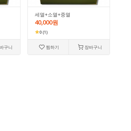
세멸+소멸+중멸
소
40,000원
45
0
(1)
바구니
찜하기
장바구니