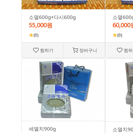
소멸600g+다시600g
소멸600
55,000원
60,000
(0)
(0)
찜하기
장바구니
찜하
세멸치900g
소멸치90