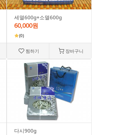
세멸600g+소멸600g
60,000원
(0)
찜하기
장바구니
다시900g