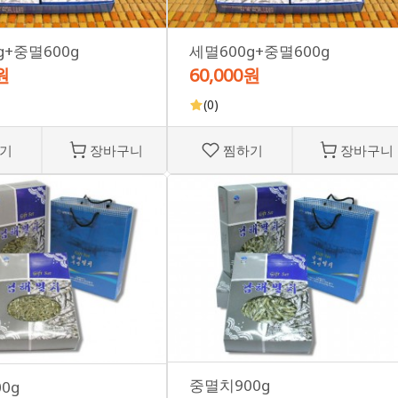
g+중멸600g
세멸600g+중멸600g
원
60,000원
(0)
기
장바구니
찜하기
장바구니
중멸치900g
0g