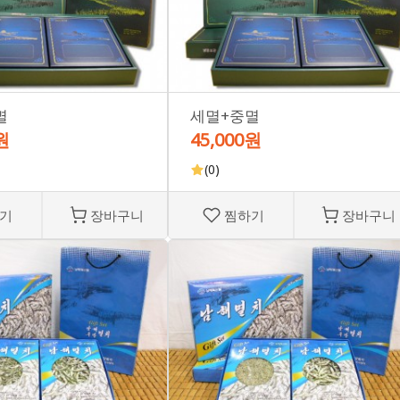
멸
세멸+중멸
원
45,000원
(0)
기
장바구니
찜하기
장바구니