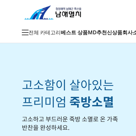
전체 카테고리
베스트 상품
MD추천
신상품
회사
죽방멸치
특품멸치
남해멸치
특산건어물
남해특산품