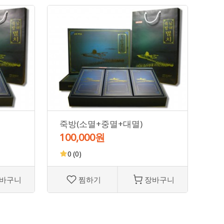
죽방(소멸+중멸+대멸)
죽
100,000원
30
0
(0)
바구니
찜하기
장바구니