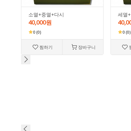
소멸+중멸+다시
세멸
40,000원
40,
0
(0)
0
(0)
찜하기
장바구니