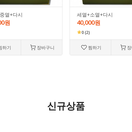
+중멸+다시
세멸+소멸+다시
000원
40,000원
0
(2)
찜하기
장바구니
찜하기
장
신규상품