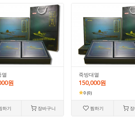
중멸
죽방대멸
,000원
150,000원
0
(0)
찜하기
장바구니
찜하기
장