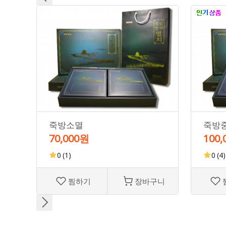
죽방소멸
죽방
70,000원
100
0
(1)
0
(4)
찜하기
장바구니