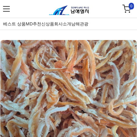
0
베스트 상품
MD추천
신상품
회사소개
남해관광