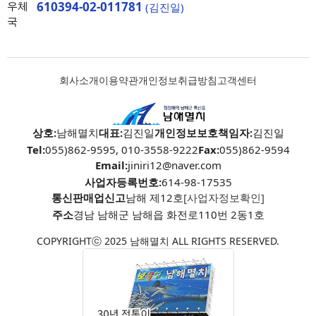
우체
610394-02-011781
(김진일)
국
회사소개
이용약관
개인정보취급방침
고객센터
상호:
남해멸치
대표:
김진일
개인정보보호책임자:
김진일
Tel:
055)862-9595, 010-3558-9222
Fax:
055)862-9594
Email:
jiniri12@naver.com
사업자등록번호:
614-98-17535
통신판매업신고
남해 제12호
[사업자정보확인]
주소
경남 남해군 남해읍 화전로110번 2동1호
COPYRIGHTⓒ 2025 남해멸치 ALL RIGHTS RESERVED.