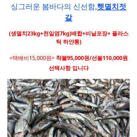
싱그러운 봄바다의 신선함,
햇멸치젓
갈
(생멸치23kg+천일염7kg)배합+비닐포장+ 플라스
틱 하얀통)
<택배비15,000원>
착불95,000원/
선불110,000원
선택사항 입니다