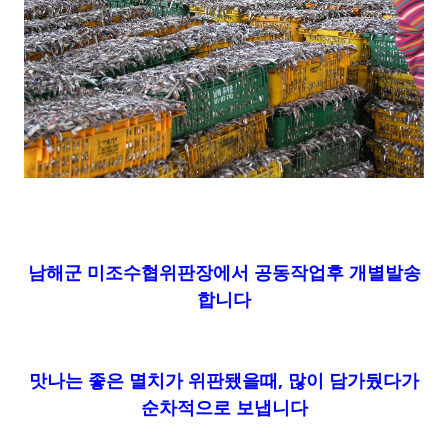
남해군 미조수협위판장에서 공동작업후 개별발송
합니다
맛나는 좋은 멸치가 위판됐을때, 많이 담가뒀다가
순차적으로 보냅니다