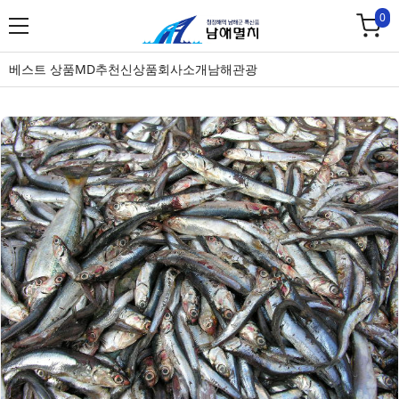
0
베스트 상품
MD추천
신상품
회사소개
남해관광