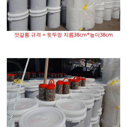
젓갈통 규격 = 윗뚜껑 지름38cm*높이38cm