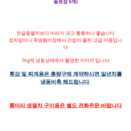
동포장 5개)
젓갈용멸치보다 마리가 크고 통통하니 좋습니다
정치망이나 죽방렴어장에서 갓잡아 올린 고급 어종입니
다
1kg씩 냉동상태에서 촬영한 이미지 입니다
횟감 및 찌게용은 총량구매 계약하시면 일년치를
냉동비축 해드립니다
통마리 생멸치 구이용은 별도 전화주문 바랍니다