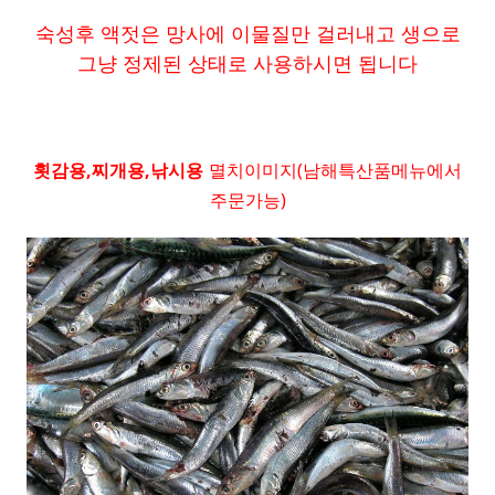
숙성후 액젓은 망사에 이물질만 걸러내고 생으로
그냥 정제된 상태로 사용하시면 됩니다
횟감용,찌개용,낚시용
멸치이미지
(남해특산품메뉴에서
주문가능)