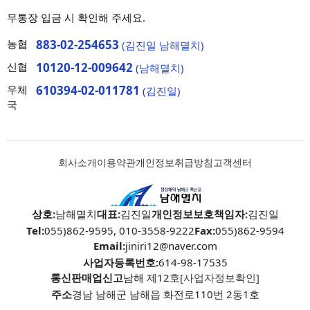
무통장 입금 시 확인해 주세요.
농협
883-02-254653
(김진일 남해멸치)
신협
10120-12-009642
(남해멸치)
우체
610394-02-011781
(김진일)
국
회사소개
이용약관
개인정보취급방침
고객센터
상호:
남해멸치
대표:
김진일
개인정보보호책임자:
김진일
Tel:
055)862-9595, 010-3558-9222
Fax:
055)862-9594
Email:
jiniri12@naver.com
사업자등록번호:
614-98-17535
통신판매업신고
남해 제12호
[사업자정보확인]
주소
경남 남해군 남해읍 화전로110번 2동1호