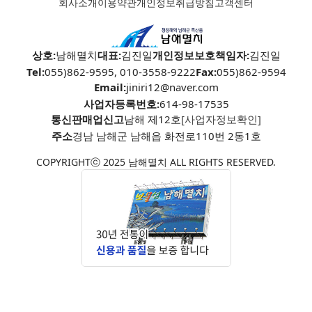
회사소개
이용약관
개인정보취급방침
고객센터
상호:
남해멸치
대표:
김진일
개인정보보호책임자:
김진일
Tel:
055)862-9595, 010-3558-9222
Fax:
055)862-9594
Email:
jiniri12@naver.com
사업자등록번호:
614-98-17535
통신판매업신고
남해 제12호
[사업자정보확인]
주소
경남 남해군 남해읍 화전로110번 2동1호
COPYRIGHTⓒ 2025 남해멸치 ALL RIGHTS RESERVED.