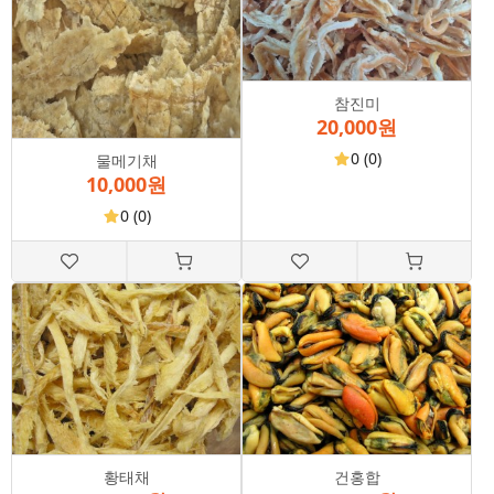
참진미
20,000원
0
(0)
물메기채
10,000원
0
(0)
황태채
건홍합