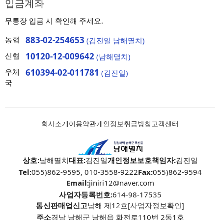
입금계좌
무통장 입금 시 확인해 주세요.
농협
883-02-254653
(김진일 남해멸치)
신협
10120-12-009642
(남해멸치)
우체
610394-02-011781
(김진일)
국
회사소개
이용약관
개인정보취급방침
고객센터
상호:
남해멸치
대표:
김진일
개인정보보호책임자:
김진일
Tel:
055)862-9595, 010-3558-9222
Fax:
055)862-9594
Email:
jiniri12@naver.com
사업자등록번호:
614-98-17535
통신판매업신고
남해 제12호
[사업자정보확인]
주소
경남 남해군 남해읍 화전로110번 2동1호