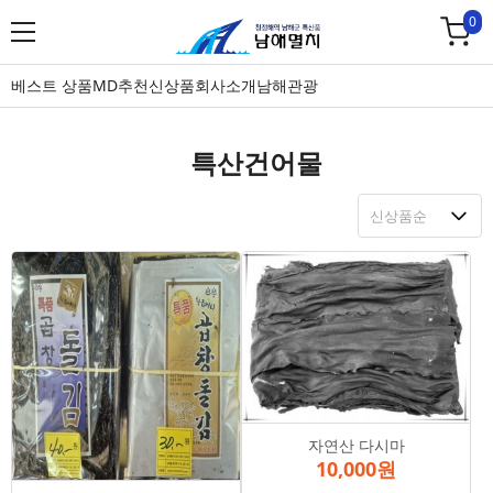
0
베스트 상품
MD추천
신상품
회사소개
남해관광
특산건어물
자연산 다시마
10,000원