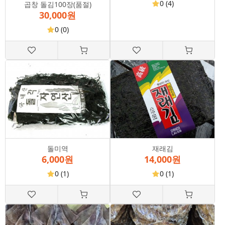
0
(4)
곱창 돌김100장(품절)
30,000원
0
(0)
돌미역
재래김
6,000원
14,000원
0
(1)
0
(1)