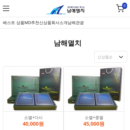
0
베스트 상품
MD추천
신상품
회사소개
남해관광
남해멸치
소멸+다시
소멸+중멸
40,000원
45,000원