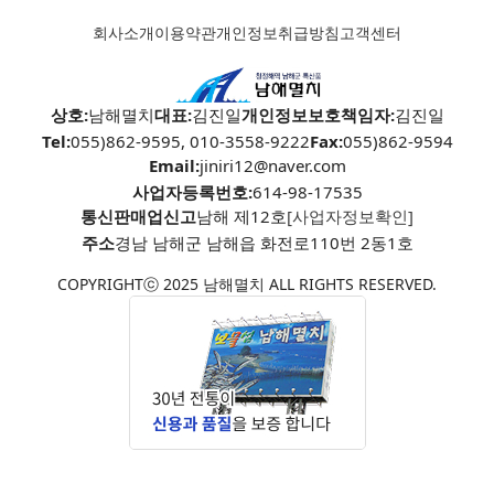
회사소개
이용약관
개인정보취급방침
고객센터
상호:
남해멸치
대표:
김진일
개인정보보호책임자:
김진일
Tel:
055)862-9595, 010-3558-9222
Fax:
055)862-9594
Email:
jiniri12@naver.com
사업자등록번호:
614-98-17535
통신판매업신고
남해 제12호
[사업자정보확인]
주소
경남 남해군 남해읍 화전로110번 2동1호
COPYRIGHTⓒ 2025 남해멸치 ALL RIGHTS RESERVED.