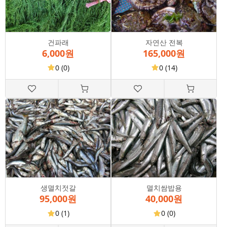
건파래
자연산 전복
6,000원
165,000원
0
(0)
0
(14)
생멸치젓갈
멸치쌈밥용
95,000원
40,000원
0
(1)
0
(0)