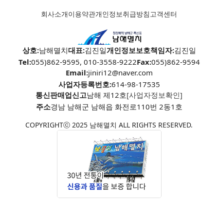
회사소개
이용약관
개인정보취급방침
고객센터
상호:
남해멸치
대표:
김진일
개인정보보호책임자:
김진일
Tel:
055)862-9595, 010-3558-9222
Fax:
055)862-9594
Email:
jiniri12@naver.com
사업자등록번호:
614-98-17535
통신판매업신고
남해 제12호
[사업자정보확인]
주소
경남 남해군 남해읍 화전로110번 2동1호
COPYRIGHTⓒ 2025 남해멸치 ALL RIGHTS RESERVED.