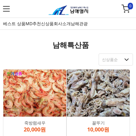
0
베스트 상품
MD추천
신상품
회사소개
남해관광
남해특산품
죽방렴새우
꼴뚜기
20,000원
10,000원