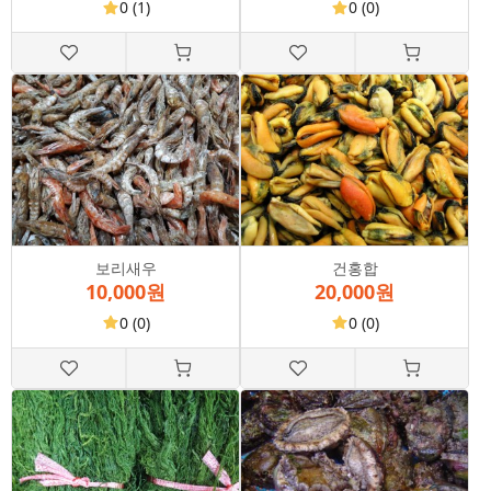
0
(1)
0
(0)
보리새우
건홍합
10,000원
20,000원
0
(0)
0
(0)