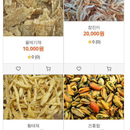
참진미
20,000원
0
(0)
물메기채
10,000원
0
(0)
황태채
건홍합