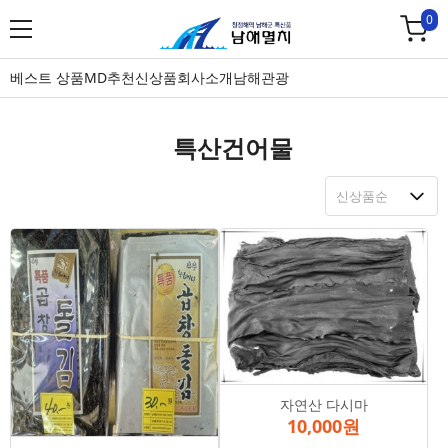
0
베스트 상품
MD추천
신상품
회사소개
남해관광
특산건어물
자연산 다시마
10,000원