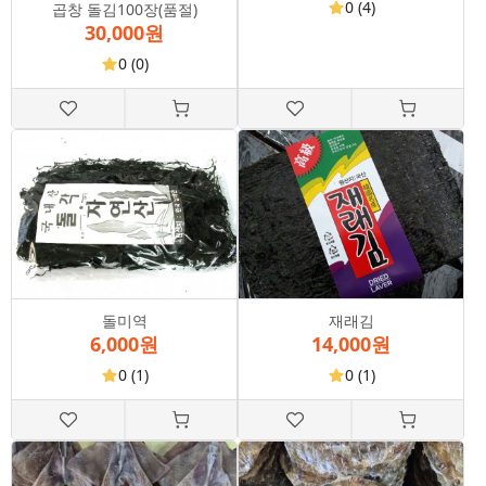
0
(4)
곱창 돌김100장(품절)
30,000원
0
(0)
돌미역
재래김
6,000원
14,000원
0
(1)
0
(1)