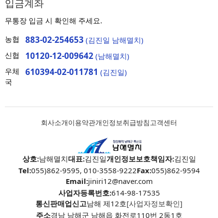
입금계좌
무통장 입금 시 확인해 주세요.
농협
883-02-254653
(김진일 남해멸치)
신협
10120-12-009642
(남해멸치)
우체
610394-02-011781
(김진일)
국
회사소개
이용약관
개인정보취급방침
고객센터
상호:
남해멸치
대표:
김진일
개인정보보호책임자:
김진일
Tel:
055)862-9595, 010-3558-9222
Fax:
055)862-9594
Email:
jiniri12@naver.com
사업자등록번호:
614-98-17535
통신판매업신고
남해 제12호
[사업자정보확인]
주소
경남 남해군 남해읍 화전로110번 2동1호