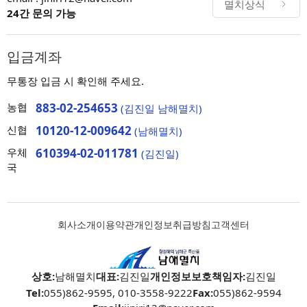
멸치상식
24간 문의 가능
입금계좌
무통장 입금 시 확인해 주세요.
농협
883-02-254653
(김진일 남해멸치)
신협
10120-12-009642
(남해멸치)
우체
610394-02-011781
(김진일)
국
회사소개
이용약관
개인정보취급방침
고객센터
상호:
남해멸치
대표:
김진일
개인정보보호책임자:
김진일
Tel:
055)862-9595, 010-3558-9222
Fax:
055)862-9594