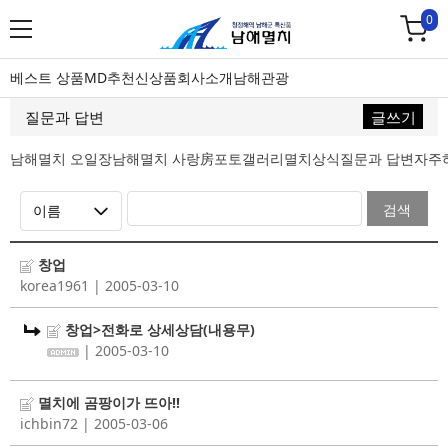
0
베스트 상품
MD추천
신상품
회사소개
남해관광
질문과 답변
글쓰기
남해멸치 오일장
남해멸치 사랑房
포토갤러리
멸치상식
질문과 답변
자주
검색
창업
korea1961
| 2005-03-10
창업>전화로 상세상담(내용무)
| 2005-03-10
멸치에 곰팡이가 뜨아!!
ichbin72
| 2005-03-06