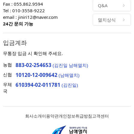
Fax : 055.862.9594
Q&A
Tel : 010-3558-9222
email : jiniri12@naver.com
멸치상식
24간 문의 가능
입금계좌
무통장 입금 시 확인해 주세요.
농협
883-02-254653
(김진일 남해멸치)
신협
10120-12-009642
(남해멸치)
우체
610394-02-011781
(김진일)
국
회사소개
이용약관
개인정보취급방침
고객센터