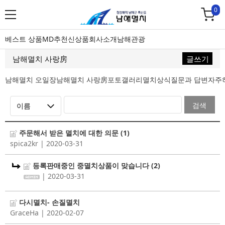
0
베스트 상품
MD추천
신상품
회사소개
남해관광
남해멸치 사랑房
글쓰기
남해멸치 오일장
남해멸치 사랑房
포토갤러리
멸치상식
질문과 답변
자주
검색
주문해서 받은 멸치에 대한 의문
(1)
spica2kr
| 2020-03-31
등록판매중인 중멸치상품이 맞습니다
(2)
| 2020-03-31
다시멸치- 손질멸치
GraceHa
| 2020-02-07